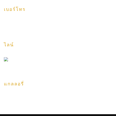
เบอร์โทร
HOTLINE: 085-679-3333 Line ID: charttk
ไลน์
แกลลอรี่